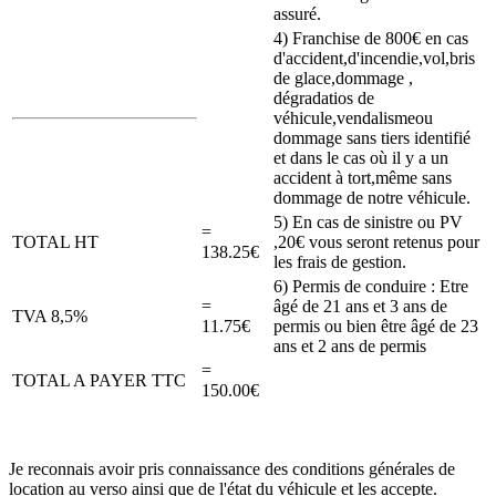
assuré.
4) Franchise de 800€ en cas
d'accident,d'incendie,vol,bris
de glace,dommage ,
dégradatios de
véhicule,vendalismeou
dommage sans tiers identifié
et dans le cas où il y a un
accident à tort,même sans
dommage de notre véhicule.
5) En cas de sinistre ou PV
=
TOTAL HT
,20€ vous seront retenus pour
138.25€
les frais de gestion.
6) Permis de conduire : Etre
=
âgé de 21 ans et 3 ans de
TVA 8,5%
11.75€
permis ou bien être âgé de 23
ans et 2 ans de permis
=
TOTAL A PAYER TTC
150.00€
Je reconnais avoir pris connaissance des conditions générales de
location au verso ainsi que de l'état du véhicule et les accepte.