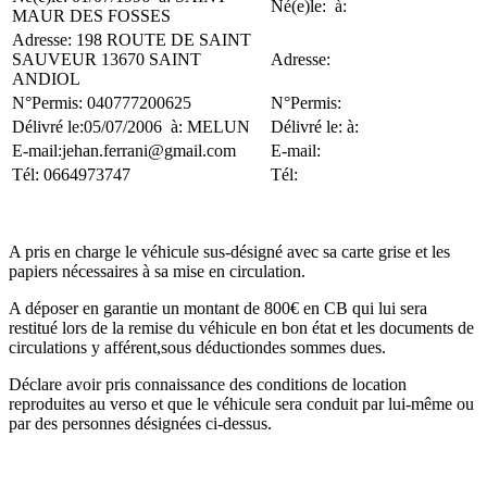
Né(e)le: à:
MAUR DES FOSSES
Adresse: 198 ROUTE DE SAINT
SAUVEUR 13670 SAINT
Adresse:
ANDIOL
N°Permis: 040777200625
N°Permis:
Délivré le:05/07/2006 à: MELUN
Délivré le: à:
E-mail:jehan.ferrani@gmail.com
E-mail:
Tél: 0664973747
Tél:
A pris en charge le véhicule sus-désigné avec sa carte grise et les
papiers nécessaires à sa mise en circulation.
A déposer en garantie un montant de 800€ en CB qui lui sera
restitué lors de la remise du véhicule en bon état et les documents de
circulations y afférent,sous déductiondes sommes dues.
Déclare avoir pris connaissance des conditions de location
reproduites au verso et que le véhicule sera conduit par lui-même ou
par des personnes désignées ci-dessus.