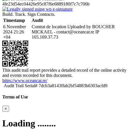
4fe23d54ec04426e95c87f6e6889180f7c7c706b
Build. Track. Sign Contracts.
Timestamp
Audit
6 November
Contrat de location Uploaded by BOUCHER
2024 21:26
MICKAEL - contact@oceancar.re IP
+04
165.169.37.73
This audit trail report provides a detailed record of the online activity
and events recorded for this document.
https://www.oceancar.re/
Audit Trail Serial# 7dcb3a8143ffab2bf54883b6303acfd9
Terms of Use
×
Loading ........