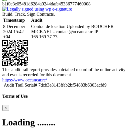
b1f0e3e05481d6284a9244dafe45336777460008
Build. Track. Sign Contracts.
Timestamp
Audit
8 December
Contrat de location Uploaded by BOUCHER
2024 15:42
MICKAEL - contact@oceancar.re IP
+04
165.169.37.73
This audit trail report provides a detailed record of the online activity
and events recorded for this document.
https://www.oceancar.re/
Audit Trail Serial# 7dcb3a8143ffab2bf54883b6303acfd9
Terms of Use
×
Loading ........