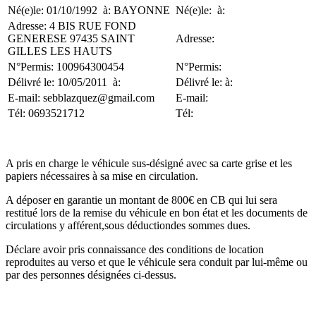
Né(e)le: 01/10/1992 à: BAYONNE
Né(e)le: à:
Adresse: 4 BIS RUE FOND
GENERESE 97435 SAINT
Adresse:
GILLES LES HAUTS
N°Permis: 100964300454
N°Permis:
Délivré le: 10/05/2011 à:
Délivré le: à:
E-mail: sebblazquez@gmail.com
E-mail:
Tél: 0693521712
Tél:
A pris en charge le véhicule sus-désigné avec sa carte grise et les
papiers nécessaires à sa mise en circulation.
A déposer en garantie un montant de 800€ en CB qui lui sera
restitué lors de la remise du véhicule en bon état et les documents de
circulations y afférent,sous déductiondes sommes dues.
Déclare avoir pris connaissance des conditions de location
reproduites au verso et que le véhicule sera conduit par lui-même ou
par des personnes désignées ci-dessus.