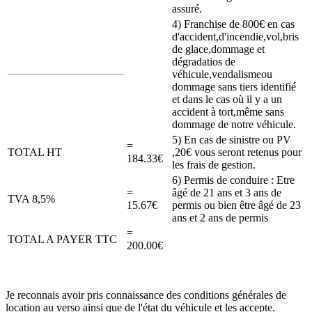
assuré.
4) Franchise de 800€ en cas
d'accident,d'incendie,vol,bris
de glace,dommage et
dégradatios de
véhicule,vendalismeou
dommage sans tiers identifié
et dans le cas où il y a un
accident à tort,même sans
dommage de notre véhicule.
5) En cas de sinistre ou PV
=
TOTAL HT
,20€ vous seront retenus pour
184.33€
les frais de gestion.
6) Permis de conduire : Etre
=
âgé de 21 ans et 3 ans de
TVA 8,5%
15.67€
permis ou bien être âgé de 23
ans et 2 ans de permis
=
TOTAL A PAYER TTC
200.00€
Je reconnais avoir pris connaissance des conditions générales de
location au verso ainsi que de l'état du véhicule et les accepte.