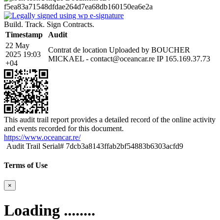
f5ea83a71548dfdae264d7ea68db160150ea6e2a
Build. Track. Sign Contracts.
Timestamp
Audit
22 May
Contrat de location Uploaded by BOUCHER
2025 19:03
MICKAEL - contact@oceancar.re IP 165.169.37.73
+04
This audit trail report provides a detailed record of the online activity
and events recorded for this document.
https://www.oceancar.re/
Audit Trail Serial# 7dcb3a8143ffab2bf54883b6303acfd9
Terms of Use
×
Loading ........