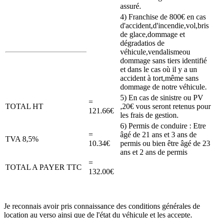
assuré.
4) Franchise de 800€ en cas
d'accident,d'incendie,vol,bris
de glace,dommage et
dégradatios de
véhicule,vendalismeou
dommage sans tiers identifié
et dans le cas où il y a un
accident à tort,même sans
dommage de notre véhicule.
5) En cas de sinistre ou PV
=
TOTAL HT
,20€ vous seront retenus pour
121.66€
les frais de gestion.
6) Permis de conduire : Etre
=
âgé de 21 ans et 3 ans de
TVA 8,5%
10.34€
permis ou bien être âgé de 23
ans et 2 ans de permis
=
TOTAL A PAYER TTC
132.00€
Je reconnais avoir pris connaissance des conditions générales de
location au verso ainsi que de l'état du véhicule et les accepte.