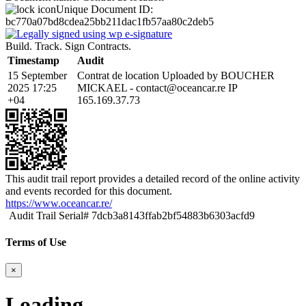
Unique Document ID:
bc770a07bd8cdea25bb211dac1fb57aa80c2deb5
Build. Track. Sign Contracts.
Timestamp
Audit
15 September
Contrat de location Uploaded by BOUCHER
2025 17:25
MICKAEL - contact@oceancar.re IP
+04
165.169.37.73
This audit trail report provides a detailed record of the online activity
and events recorded for this document.
https://www.oceancar.re/
Audit Trail Serial# 7dcb3a8143ffab2bf54883b6303acfd9
Terms of Use
×
Loading ........