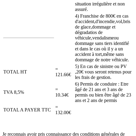
situation irrégulière et non
assuré.
4) Franchise de 800€ en cas
d'accident,d'incendie,vol,bris
de glace,dommage et
dégradatios de
véhicule,vendalismeou
dommage sans tiers identifié
et dans le cas où il y a un
accident à tort,même sans
dommage de notre véhicule.
5) En cas de sinistre ou PV
=
TOTAL HT
,20€ vous seront retenus pour
121.66€
les frais de gestion.
6) Permis de conduire : Etre
=
âgé de 21 ans et 3 ans de
TVA 8,5%
10.34€
permis ou bien être âgé de 23
ans et 2 ans de permis
=
TOTAL A PAYER TTC
132.00€
Je reconnais avoir pris connaissance des conditions générales de