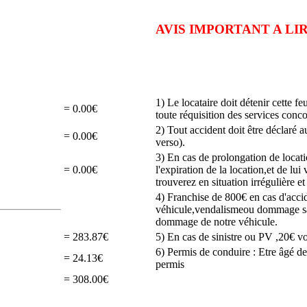
AVIS IMPORTANT A L
1) Le locataire doit détenir cette fe
= 0.00€
toute réquisition des services conco
2) Tout accident doit être déclaré a
= 0.00€
verso).
3) En cas de prolongation de locat
= 0.00€
l'expiration de la location,et de lu
trouverez en situation irrégulière e
4) Franchise de 800€ en cas d'acci
véhicule,vendalismeou dommage sans 
dommage de notre véhicule.
= 283.87€
5) En cas de sinistre ou PV ,20€ vo
6) Permis de conduire : Etre âgé de
= 24.13€
permis
= 308.00€