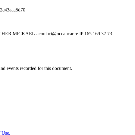
b2c43aaa5d70
UCHER MICKAEL - contact@oceancar.re IP 165.169.37.73
y and events recorded for this document.
 Use.