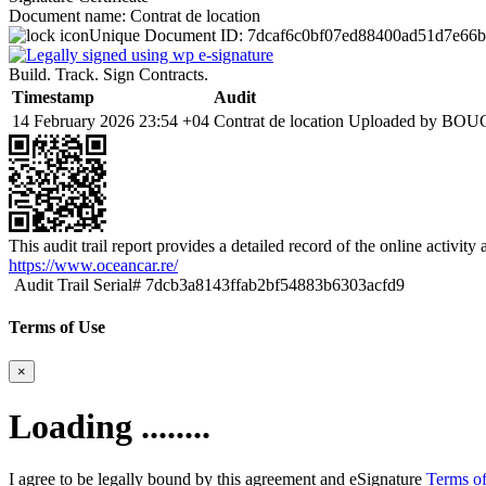
Document name:
Contrat de location
Unique Document ID:
7dcaf6c0bf07ed88400ad51d7e66
Build. Track. Sign Contracts.
Timestamp
Audit
14 February 2026 23:54 +04
Contrat de location Uploaded by BO
This audit trail report provides a detailed record of the online activit
https://www.oceancar.re/
Audit Trail Serial# 7dcb3a8143ffab2bf54883b6303acfd9
Terms of Use
×
Loading ........
I agree to be legally bound by this agreement and eSignature
Terms of