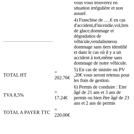
vous vous trouverez en
situation irrégulière et non
assuré.
4) Franchise de ….€ en cas
d'accident,d'incendie,vol,bris
de glace,dommage et
dégradatios de
véhicule,vendalismeou
dommage sans tiers identifié
et dans le cas où il y a un
accident à tort,même sans
dommage de notre véhicule.
5) En cas de sinistre ou PV
=
TOTAL HT
,20€ vous seront retenus pour
202.76€
les frais de gestion.
6) Permis de conduire : Etre
=
âgé de 21 ans et 3 ans de
TVA 8,5%
17.24€
permis ou bien être âgé de 23
ans et 2 ans de permis
=
TOTAL A PAYER TTC
220.00€