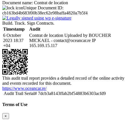
Document name:
Contrat de location
Unique Document ID:
cb163bd4b683f00b38ec62e98baffa4820a7b5f4
Build. Track. Sign Contracts.
Timestamp
Audit
6 October
Contrat de location Uploaded by BOUCHER
2023 18:37
MICKAEL - contact@oceancar.re IP
+04
165.169.15.117
This audit trail report provides a detailed record of the online activity
and events recorded for this document.
https://www.oceancar.re/
Audit Trail Serial# 7dcb3a8143ffab2bf54883b6303acfd9
Terms of Use
×