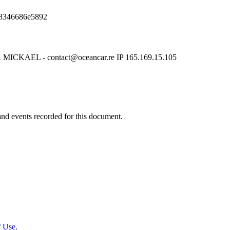
8346686e5892
 MICKAEL - contact@oceancar.re IP 165.169.15.105
y and events recorded for this document.
 Use.