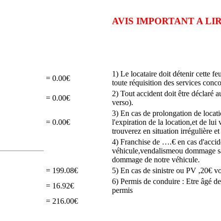
AVIS IMPORTANT A L
1) Le locataire doit détenir cette fe
= 0.00€
toute réquisition des services conco
2) Tout accident doit être déclaré a
= 0.00€
verso).
3) En cas de prolongation de locat
= 0.00€
l'expiration de la location,et de lu
trouverez en situation irrégulière e
4) Franchise de ….€ en cas d'accid
véhicule,vendalismeou dommage sans 
dommage de notre véhicule.
= 199.08€
5) En cas de sinistre ou PV ,20€ vo
6) Permis de conduire : Etre âgé de
= 16.92€
permis
= 216.00€