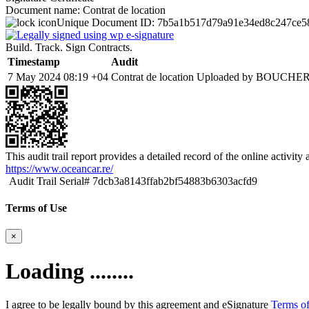
Document name:
Contrat de location
Unique Document ID:
7b5a1b517d79a91e34ed8c247ce5
Build. Track. Sign Contracts.
Timestamp
Audit
7 May 2024 08:19 +04
Contrat de location Uploaded by BOUCHER
This audit trail report provides a detailed record of the online activit
https://www.oceancar.re/
Audit Trail Serial# 7dcb3a8143ffab2bf54883b6303acfd9
Terms of Use
×
Loading ........
I agree to be legally bound by this agreement and eSignature
Terms of