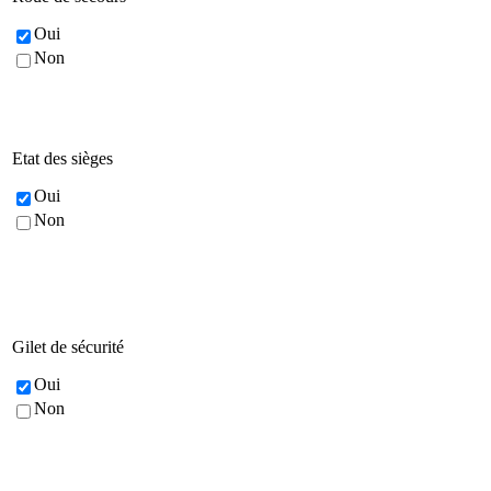
Oui
Non
Etat des sièges
Oui
Non
Gilet de sécurité
Oui
Non