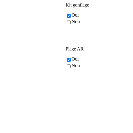
Kit gonflage
Oui
Non
Plage AR
Oui
Non