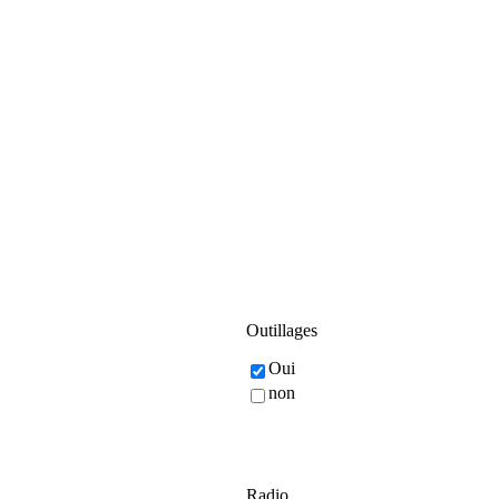
Outillages
Oui
non
Radio