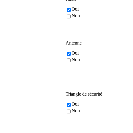
Oui
Non
Antenne
Oui
Non
Triangle de sécurité
Oui
Non