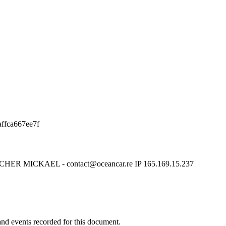
ffca667ee7f
OUCHER MICKAEL - contact@oceancar.re IP 165.169.15.237
y and events recorded for this document.