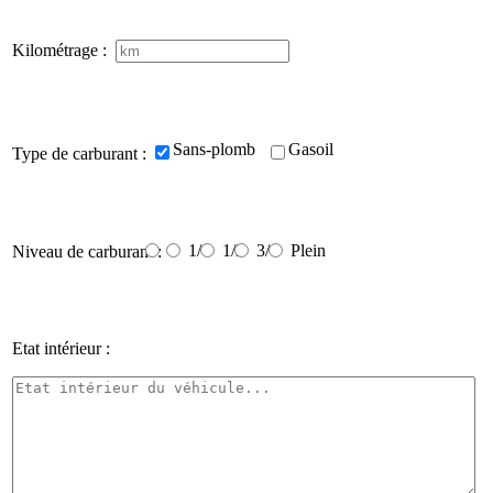
Kilométrage :
Sans-plomb
Gasoil
Type de carburant :
0
1/4
1/2
3/4
Plein
Niveau de carburant :
Etat intérieur :